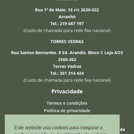
Rua 1º de Maio, 16 r/c 2630-022
Arranhó
Tel.: 219 687 197
−
(Custo de chamada para rede fixa nacional)
TORRES VEDRAS
Olá, sou o assistente IA da Seguros 24 e
posso esclarecer qualquer duvida que
Rua Santos Bernardes, 8 Ed. Arandis, Bloco C Loja AO3
tenha. Relembro que a informação que
2560-362
forneço é baseada em inteligência
Torres Vedras
artificial e pode não estar correcta.
Tel.: 261 314 424
(Custo de chamada para rede fixa nacional)
Privacidade
Termos e condições
Política de privacidade
Política de Cookies
Este website usa cookies para ssegurar a
ASF – Autoridade de Supervisão de Seguros e Fundos de