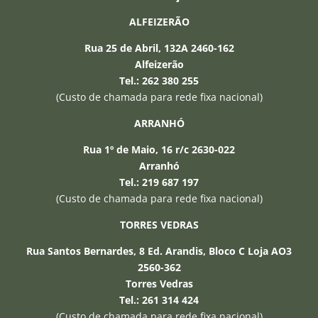
ALFEIZERÃO
Rua 25 de Abril, 132A 2460-162
Alfeizerão
Tel.: 262 380 255
(Custo de chamada para rede fixa nacional)
ARRANHÓ
Rua 1º de Maio, 16 r/c 2630-022
Arranhó
Tel.: 219 687 197
−
(Custo de chamada para rede fixa nacional)
TORRES VEDRAS
Olá, sou o assistente IA da Seguros 24 e
posso esclarecer qualquer duvida que
Rua Santos Bernardes, 8 Ed. Arandis, Bloco C Loja AO3
tenha. Relembro que a informação que
2560-362
forneço é baseada em inteligência
Torres Vedras
artificial e pode não estar correcta.
Tel.: 261 314 424
(Custo de chamada para rede fixa nacional)