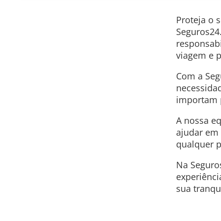
Proteja o 
Seguros24
responsabi
viagem e p
Com a Segu
necessidad
importam p
A nossa eq
ajudar em 
qualquer p
Na Seguros
experiênci
sua tranqu