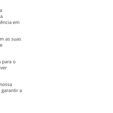
da
 a
stência em
om as suas
te
a para o
lver
 nossa
 garantir a