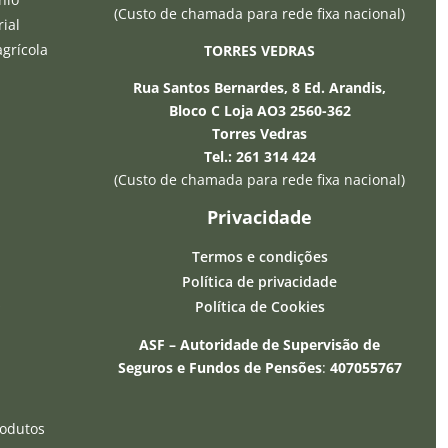
(Custo de chamada para rede fixa nacional)
ial
agrícola
TORRES VEDRAS
Rua Santos Bernardes, 8 Ed. Arandis,
−
Bloco C Loja AO3 2560-362
Torres Vedras
Tel.: 261 314 424
Olá, sou o assistente IA da Seguros 24 e
(Custo de chamada para rede fixa nacional)
posso esclarecer qualquer duvida que
tenha. Relembro que a informação que
Privacidade
forneço é baseada em inteligência
artificial e pode não estar correcta.
Termos e condições
Política de privacidade
s
Política de Cookies
ASF – Autoridade de Supervisão de
Seguros e Fundos de Pensões
:
407055767
rodutos