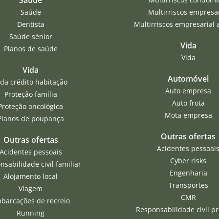
Saúde
Multirriscos empresar
Dentista
Multirriscos empresarial 
Saúde sénior
Vida
Planos de saúde
Vida
Vida
Automóvel
ida crédito habitação
Auto empresa
Proteção família
Auto frota
Proteção oncológica
Mota empresa
Planos de poupança
Outras ofertas
Outras ofertas
Acidentes pessoai
Acidentes pessoais
Cyber risks
sabilidade civil familiar
Engenharia
Alojamento local
Transportes
Viagem
CMR
barcações de recreio
Responsabilidade civil p
Running