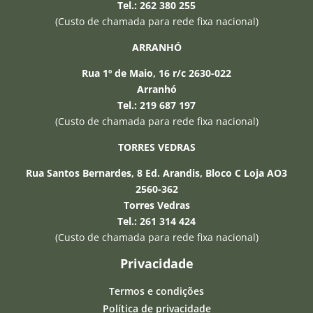
Tel.: 262 380 255
(Custo de chamada para rede fixa nacional)
ARRANHÓ
Rua 1º de Maio, 16 r/c 2630-022
Arranhó
Tel.: 219 687 197
−
(Custo de chamada para rede fixa nacional)
TORRES VEDRAS
Olá, sou o assistente IA da Seguros 24 e
posso esclarecer qualquer duvida que
Rua Santos Bernardes, 8 Ed. Arandis, Bloco C Loja AO3
tenha. Relembro que a informação que
2560-362
forneço é baseada em inteligência
Torres Vedras
artificial e pode não estar correcta.
Tel.: 261 314 424
(Custo de chamada para rede fixa nacional)
Privacidade
Termos e condições
Política de privacidade