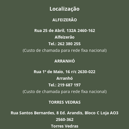
Localização
ALFEIZERÃO
Rua 25 de Abril, 132A 2460-162
Alfeizerão
Tel.: 262 380 255
(Custo de chamada para rede fixa nacional)
ARRANHÓ
Rua 1º de Maio, 16 r/c 2630-022
Arranhó
Tel.: 219 687 197
−
(Custo de chamada para rede fixa nacional)
TORRES VEDRAS
Olá, sou o assistente IA da Seguros 24 e
Rua Santos Bernardes, 8 Ed. Arandis, Bloco C Loja AO3
posso esclarecer qualquer duvida que
tenha. Relembro que a informação que
2560-362
forneço é baseada em inteligência
Torres Vedras
artificial e pode não estar correcta.