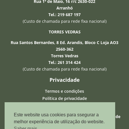
Rua 1º de Maio, 16 r/c 2630-022
Arranhó
Tel.: 219 687 197
−
(Custo de chamada para rede fixa nacional)
TORRES VEDRAS
Olá, sou o assistente IA da Seguros 24 e
posso esclarecer qualquer duvida que
Rua Santos Bernardes, 8 Ed. Arandis, Bloco C Loja AO3
tenha. Relembro que a informação que
2560-362
forneço é baseada em inteligência
Torres Vedras
artificial e pode não estar correcta.
Tel.: 261 314 424
(Custo de chamada para rede fixa nacional)
Privacidade
Termos e condições
Política de privacidade
Política de Cookies
Este website usa cookies para ssegurar a
ASF – Autoridade de Supervisão de Seguros e Fundos de
melhor experiência de utilização do website.
Pensões
:
407055767
Saber mais