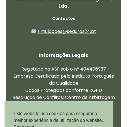
Lda.
Contactos
−
simulacoes@seguros24.pt
Olá, sou o assistente IA da Seguros 24 e
posso esclarecer qualquer duvida que
tenha. Relembro que a informação que
forneço é baseada em inteligência
Informações Legais
artificial e pode não estar correcta.
Registada na ASF sob o nº 404406937
Empresa Certificada pelo Instituto Português
da Qualidade
Dados Protegidos conforme RGPD
Resolução de Conflitos: Centro de Arbitragem
de Seguros
Este website usa cookies para ssegurar a
melhor experiência de utilização do website.