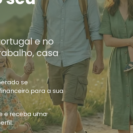
ortugal e no
trabalho, casa
perado se
inanceiro para a sua
ne e receba uma
rfil.