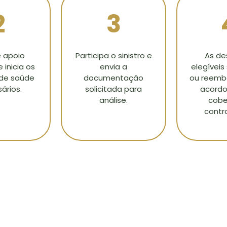
2
3
 apoio
Participa o sinistro e
As de
 inicia os
envia a
elegívei
 de saúde
documentação
ou reemb
ários.
solicitada para
acordo
análise.
cobe
contr